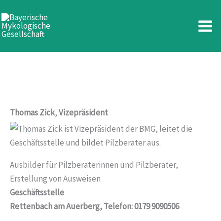
Thomas Zick
Zum
Inhalt
springen
Thomas Zick
,
Vizepräsident
Ausbilder für Pilzberaterinnen und Pilzberater,
Erstellung von Ausweisen
Geschäftsstelle
Rettenbach am Auerberg, Telefon:
0179 9090506