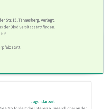
er Str. 15,
Tännesberg, verlegt.
 der Biodiversität stattfinden.
t
ist!
rpfalz statt.
Jugendarbeit
Die BMG fördert das Interesse Jugendlicher an der