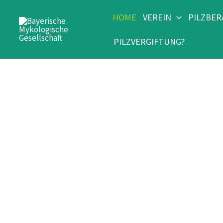
Home
Zum
HOME
VEREIN
PILZBE
Inhalt
springen
PILZVERGIFTUNG?