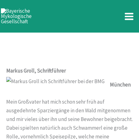
Markus Groll
Zum
Inhalt
springen
Markus Groll, Schriftführer
München
Mein Großvater hat mich schon sehr früh auf
ausgedehnte Sparziergänge in den Wald mitgenommen
und mir vieles über ihn und seine Bewohner beigebracht.
Dabei spielten natürlich auch Schwammerl eine große
Rolle, vornehmlich Speisepilze, welche meine