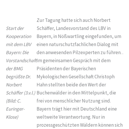
Zur Tagung hatte sich auch Norbert
Start der
Schäffer, Landesvorstand des LBV in
Kooperation
Bayern, in Nößwartling eingefunden, um
mit dem LBV
einen naturschutzfachlichen Dialog mit
Bayern: Die
den anwesenden Pilzexperten zu führen. .
Vorstandschaft
Im gemeinsamen Gespräch mit dem
der BMG
Präsidenten der Bayerischen
begrüßte Dr.
Mykologischen Gesellschaft Christoph
Norbert
Hahn stellten beide den Wert der
Schäffer (3.v.l.)
Buchenwälder in den Mittelpunkt, die
(Bild: C.
frei von menschlicher Nutzung sind.
Euringer-
Bayern trägt hier mit Deutschland eine
Klose)
weltweite Verantwortung. Nur in
prozessgeschützten Wäldern können sich