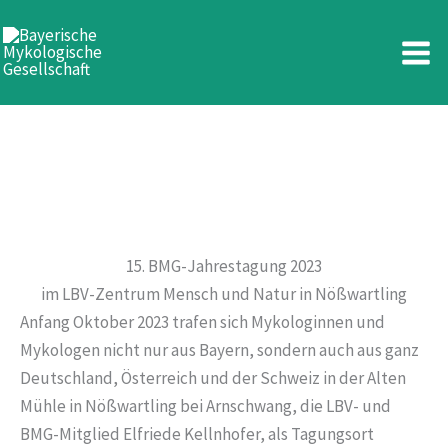
BMG-Tagung 2023
Zum
Inhalt
Nösswartling
springen
15. BMG-Jahrestagung 2023
im LBV-Zentrum Mensch und Natur in Nößwartling
Anfang Oktober 2023 trafen sich Mykologinnen und
Mykologen nicht nur aus Bayern, sondern auch aus ganz
Deutschland, Österreich und der Schweiz in der Alten
Mühle in Nößwartling bei Arnschwang, die LBV- und
BMG-Mitglied Elfriede Kellnhofer, als Tagungsort