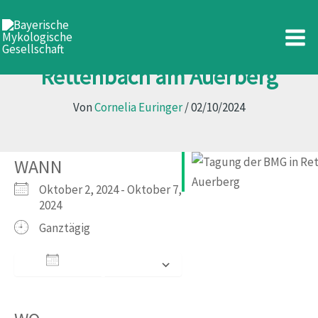
Zum
Inhalt
Tagung der BMG in
springen
Rettenbach am Auerberg
Von
Cornelia Euringer
/
02/10/2024
WANN
Oktober 2, 2024 - Oktober 7,
2024
Ganztägig
Zum Kalender
hinzufügen
ICS herunterladen
Google Kalender
iCalendar
Office 365
Outlook Live